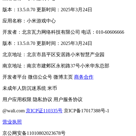
版本：13.5.0.70 更新时间：2025年3月24日
应用名称：小米游戏中心
开发者：北京瓦力网络科技有限公司 电话：010-60606666
版本：13.5.0.70 更新时间：2025年3月24日
北京地址：北京市昌平区安居路小米智慧产业园
南京地址：南京市建邺区永初路37号小米华东总部
开发者平台
微信公众号
微博主页
商务合作
未成年人防沉迷系统
米币
用户应用权限
隐私协议
用户服务协议
@wali.com
京ICP证110335号
京ICP备17017388号-1
营业执照
京公网安备11010802023678号