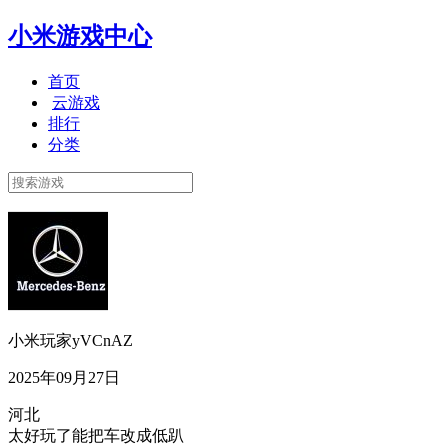
小米游戏中心
首页
云游戏
排行
分类
小米玩家yVCnAZ
2025年09月27日
河北
太好玩了能把车改成低趴