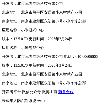
开发者：北京瓦力网络科技有限公司
北京地址：北京市昌平区安居路小米智慧产业园
南京地址：南京市建邺区永初路37号小米华东总部
应用名称：小米游戏中心
版本：13.5.0.70 更新时间：2025年3月24日
应用名称：小米游戏中心
开发者：北京瓦力网络科技有限公司 电话：010-60606666
版本：13.5.0.70 更新时间：2025年3月24日
北京地址：北京市昌平区安居路小米智慧产业园
南京地址：南京市建邺区永初路37号小米华东总部
开发者平台
微信公众号
微博主页
商务合作
未成年人防沉迷系统
米币