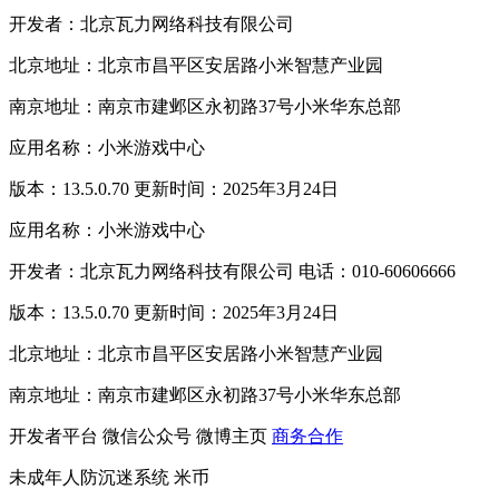
开发者：北京瓦力网络科技有限公司
北京地址：北京市昌平区安居路小米智慧产业园
南京地址：南京市建邺区永初路37号小米华东总部
应用名称：小米游戏中心
版本：13.5.0.70 更新时间：2025年3月24日
应用名称：小米游戏中心
开发者：北京瓦力网络科技有限公司 电话：010-60606666
版本：13.5.0.70 更新时间：2025年3月24日
北京地址：北京市昌平区安居路小米智慧产业园
南京地址：南京市建邺区永初路37号小米华东总部
开发者平台
微信公众号
微博主页
商务合作
未成年人防沉迷系统
米币