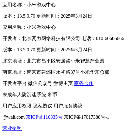
应用名称：小米游戏中心
版本：13.5.0.70 更新时间：2025年3月24日
应用名称：小米游戏中心
开发者：北京瓦力网络科技有限公司 电话：010-60606666
版本：13.5.0.70 更新时间：2025年3月24日
北京地址：北京市昌平区安居路小米智慧产业园
南京地址：南京市建邺区永初路37号小米华东总部
开发者平台
微信公众号
微博主页
商务合作
未成年人防沉迷系统
米币
用户应用权限
隐私协议
用户服务协议
@wali.com
京ICP证110335号
京ICP备17017388号-1
营业执照