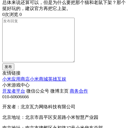
总体来说还算可以，但是为什么要把那个猫和老鼠下架？那个
挺好玩的，建议官方再把它上架。
0次浏览
0
发布
友情链接
小米应用商店
小米商城
英雄互娱
小米游戏中心
开发者平台
微信公众号
微博主页
商务合作
010-60606666
开发者：北京瓦力网络科技有限公司
北京地址：北京市昌平区安居路小米智慧产业园
南京地址：南京市建邺区永初路37号小米华东总部