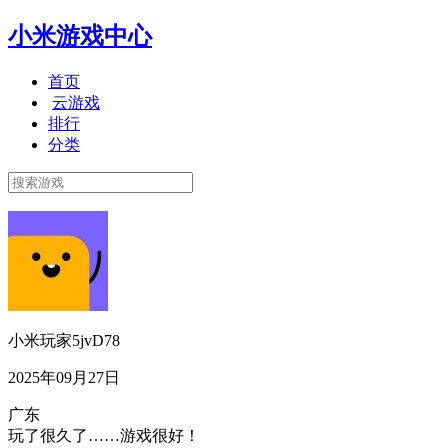
小米游戏中心
首页
云游戏
排行
分类
小米玩家5jvD78
2025年09月27日
广东
玩了很久了……游戏很好！