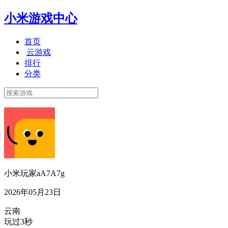
小米游戏中心
首页
云游戏
排行
分类
小米玩家aA7A7g
2026年05月23日
云南
玩过3秒