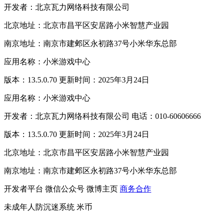
开发者：北京瓦力网络科技有限公司
北京地址：北京市昌平区安居路小米智慧产业园
南京地址：南京市建邺区永初路37号小米华东总部
应用名称：小米游戏中心
版本：13.5.0.70 更新时间：2025年3月24日
应用名称：小米游戏中心
开发者：北京瓦力网络科技有限公司 电话：010-60606666
版本：13.5.0.70 更新时间：2025年3月24日
北京地址：北京市昌平区安居路小米智慧产业园
南京地址：南京市建邺区永初路37号小米华东总部
开发者平台
微信公众号
微博主页
商务合作
未成年人防沉迷系统
米币