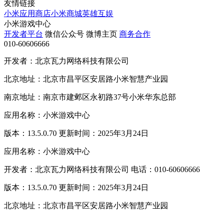
友情链接
小米应用商店
小米商城
英雄互娱
小米游戏中心
开发者平台
微信公众号
微博主页
商务合作
010-60606666
开发者：北京瓦力网络科技有限公司
北京地址：北京市昌平区安居路小米智慧产业园
南京地址：南京市建邺区永初路37号小米华东总部
应用名称：小米游戏中心
版本：13.5.0.70 更新时间：2025年3月24日
应用名称：小米游戏中心
开发者：北京瓦力网络科技有限公司 电话：010-60606666
版本：13.5.0.70 更新时间：2025年3月24日
北京地址：北京市昌平区安居路小米智慧产业园