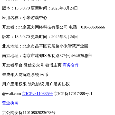
版本：13.5.0.70 更新时间：2025年3月24日
应用名称：小米游戏中心
开发者：北京瓦力网络科技有限公司 电话：010-60606666
版本：13.5.0.70 更新时间：2025年3月24日
北京地址：北京市昌平区安居路小米智慧产业园
南京地址：南京市建邺区永初路37号小米华东总部
开发者平台
微信公众号
微博主页
商务合作
未成年人防沉迷系统
米币
用户应用权限
隐私协议
用户服务协议
@wali.com
京ICP证110335号
京ICP备17017388号-1
营业执照
京公网安备11010802023678号