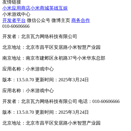
友情链接
小米应用商店
小米商城
英雄互娱
小米游戏中心
开发者平台
微信公众号
微博主页
商务合作
010-60606666
开发者：北京瓦力网络科技有限公司
北京地址：北京市昌平区安居路小米智慧产业园
南京地址：南京市建邺区永初路37号小米华东总部
应用名称：小米游戏中心
版本：13.5.0.70 更新时间：2025年3月24日
应用名称：小米游戏中心
开发者：北京瓦力网络科技有限公司 电话：010-60606666
版本：13.5.0.70 更新时间：2025年3月24日
北京地址：北京市昌平区安居路小米智慧产业园