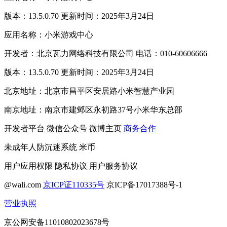
版本：13.5.0.70 更新时间：2025年3月24日
应用名称：小米游戏中心
开发者：北京瓦力网络科技有限公司 电话：010-60606666
版本：13.5.0.70 更新时间：2025年3月24日
北京地址：北京市昌平区安居路小米智慧产业园
南京地址：南京市建邺区永初路37号小米华东总部
开发者平台
微信公众号
微博主页
商务合作
未成年人防沉迷系统
米币
用户应用权限
隐私协议
用户服务协议
@wali.com
京ICP证110335号
京ICP备17017388号-1
营业执照
京公网安备11010802023678号