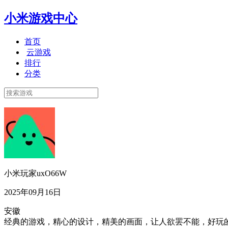
小米游戏中心
首页
云游戏
排行
分类
小米玩家uxO66W
2025年09月16日
安徽
经典的游戏，精心的设计，精美的画面，让人欲罢不能，好玩