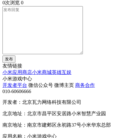
0次浏览
0
发布
友情链接
小米应用商店
小米商城
英雄互娱
小米游戏中心
开发者平台
微信公众号
微博主页
商务合作
010-60606666
开发者：北京瓦力网络科技有限公司
北京地址：北京市昌平区安居路小米智慧产业园
南京地址：南京市建邺区永初路37号小米华东总部
应用名称：小米游戏中心