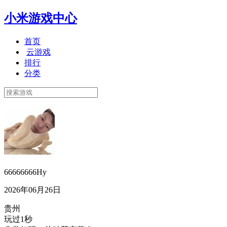
小米游戏中心
首页
云游戏
排行
分类
66666666Hy
2026年06月26日
贵州
玩过1秒