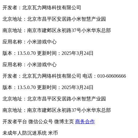
开发者：北京瓦力网络科技有限公司
北京地址：北京市昌平区安居路小米智慧产业园
南京地址：南京市建邺区永初路37号小米华东总部
应用名称：小米游戏中心
版本：13.5.0.70 更新时间：2025年3月24日
应用名称：小米游戏中心
开发者：北京瓦力网络科技有限公司 电话：010-60606666
版本：13.5.0.70 更新时间：2025年3月24日
北京地址：北京市昌平区安居路小米智慧产业园
南京地址：南京市建邺区永初路37号小米华东总部
开发者平台
微信公众号
微博主页
商务合作
未成年人防沉迷系统
米币