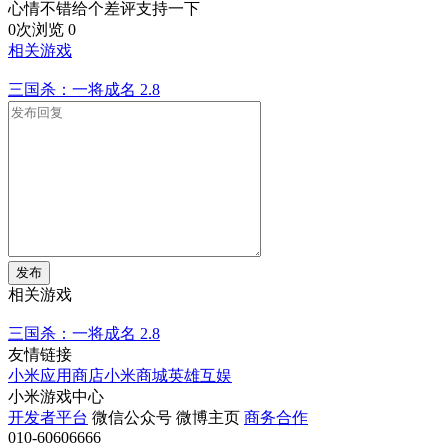
心情不错给个差评支持一下
0次浏览
0
相关游戏
三国杀：一将成名
2.8
发布
相关游戏
三国杀：一将成名
2.8
友情链接
小米应用商店
小米商城
英雄互娱
小米游戏中心
开发者平台
微信公众号
微博主页
商务合作
010-60606666