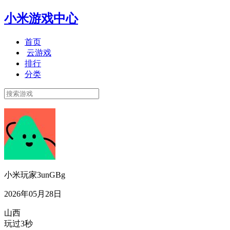
小米游戏中心
首页
云游戏
排行
分类
小米玩家3unGBg
2026年05月28日
山西
玩过3秒