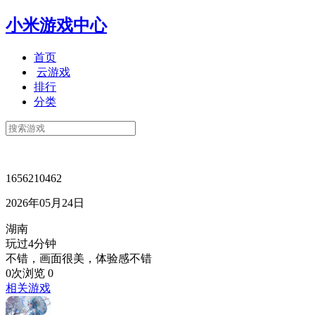
小米游戏中心
首页
云游戏
排行
分类
1656210462
2026年05月24日
湖南
玩过4分钟
不错，画面很美，体验感不错
0次浏览
0
相关游戏