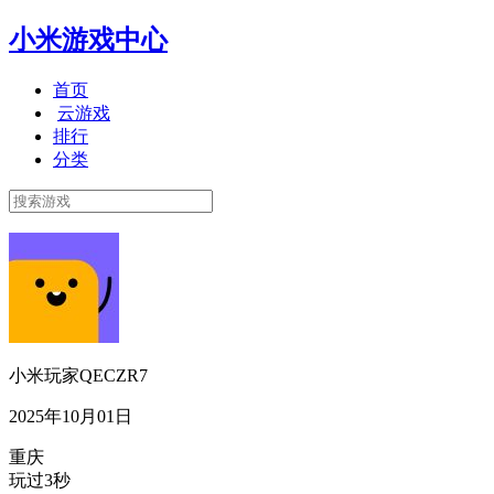
小米游戏中心
首页
云游戏
排行
分类
小米玩家QECZR7
2025年10月01日
重庆
玩过3秒