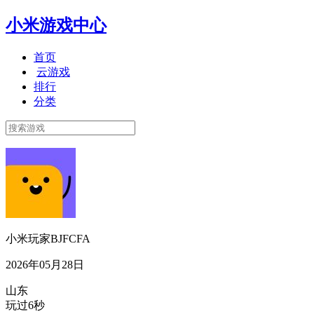
小米游戏中心
首页
云游戏
排行
分类
小米玩家BJFCFA
2026年05月28日
山东
玩过6秒