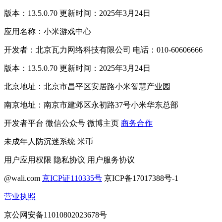
版本：13.5.0.70 更新时间：2025年3月24日
应用名称：小米游戏中心
开发者：北京瓦力网络科技有限公司 电话：010-60606666
版本：13.5.0.70 更新时间：2025年3月24日
北京地址：北京市昌平区安居路小米智慧产业园
南京地址：南京市建邺区永初路37号小米华东总部
开发者平台
微信公众号
微博主页
商务合作
未成年人防沉迷系统
米币
用户应用权限
隐私协议
用户服务协议
@wali.com
京ICP证110335号
京ICP备17017388号-1
营业执照
京公网安备11010802023678号