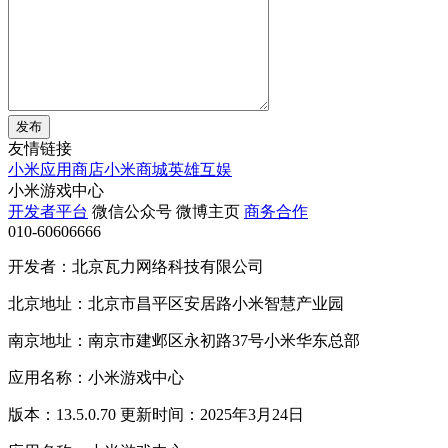
发布
友情链接
小米应用商店
小米商城
英雄互娱
小米游戏中心
开发者平台
微信公众号
微博主页
商务合作
010-60606666
开发者：北京瓦力网络科技有限公司
北京地址：北京市昌平区安居路小米智慧产业园
南京地址：南京市建邺区永初路37号小米华东总部
应用名称：小米游戏中心
版本：13.5.0.70 更新时间：2025年3月24日