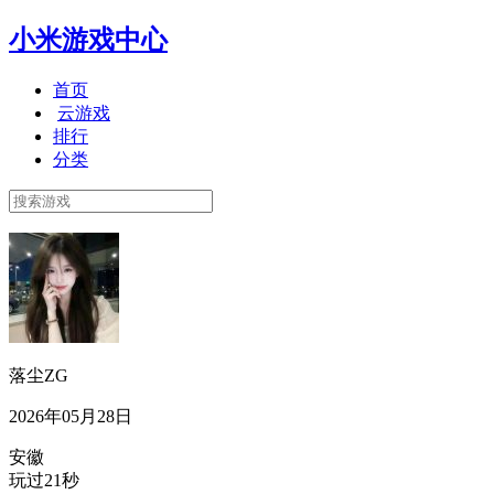
小米游戏中心
首页
云游戏
排行
分类
落尘ZG
2026年05月28日
安徽
玩过21秒