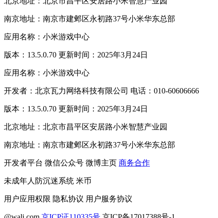
北京地址：北京市昌平区安居路小米智慧产业园
南京地址：南京市建邺区永初路37号小米华东总部
应用名称：小米游戏中心
版本：13.5.0.70 更新时间：2025年3月24日
应用名称：小米游戏中心
开发者：北京瓦力网络科技有限公司 电话：010-60606666
版本：13.5.0.70 更新时间：2025年3月24日
北京地址：北京市昌平区安居路小米智慧产业园
南京地址：南京市建邺区永初路37号小米华东总部
开发者平台
微信公众号
微博主页
商务合作
未成年人防沉迷系统
米币
用户应用权限
隐私协议
用户服务协议
@wali.com
京ICP证110335号
京ICP备17017388号-1