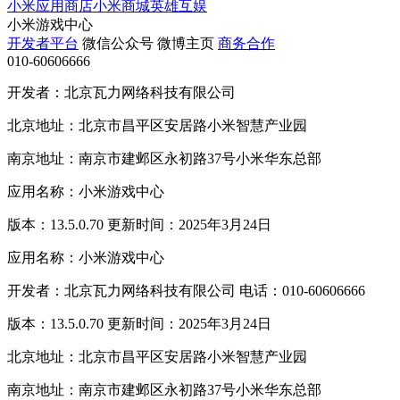
小米应用商店
小米商城
英雄互娱
小米游戏中心
开发者平台
微信公众号
微博主页
商务合作
010-60606666
开发者：北京瓦力网络科技有限公司
北京地址：北京市昌平区安居路小米智慧产业园
南京地址：南京市建邺区永初路37号小米华东总部
应用名称：小米游戏中心
版本：13.5.0.70 更新时间：2025年3月24日
应用名称：小米游戏中心
开发者：北京瓦力网络科技有限公司 电话：010-60606666
版本：13.5.0.70 更新时间：2025年3月24日
北京地址：北京市昌平区安居路小米智慧产业园
南京地址：南京市建邺区永初路37号小米华东总部