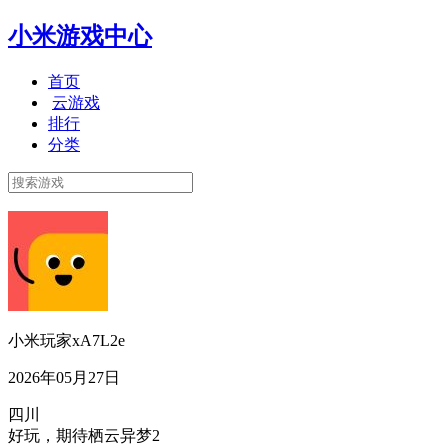
小米游戏中心
首页
云游戏
排行
分类
小米玩家xA7L2e
2026年05月27日
四川
好玩，期待栖云异梦2