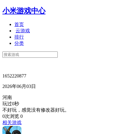
小米游戏中心
首页
云游戏
排行
分类
1652220877
2026年06月03日
河南
玩过0秒
不好玩，感觉没有修改器好玩。
0次浏览
0
相关游戏