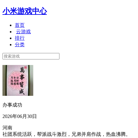
小米游戏中心
首页
云游戏
排行
分类
办事成功
2026年06月30日
河南
社团系统活跃，帮派战斗激烈，兄弟并肩作战，热血沸腾。