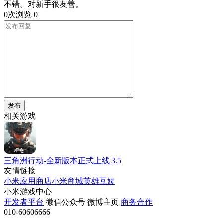
不错。对新手很友善。
0次浏览
0
发布
相关游戏
三角洲行动-全新版本正式上线
3.5
友情链接
小米应用商店
小米商城
英雄互娱
小米游戏中心
开发者平台
微信公众号
微博主页
商务合作
010-60606666