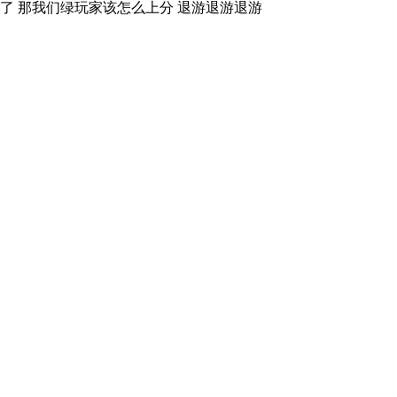
了 那我们绿玩家该怎么上分 退游退游退游