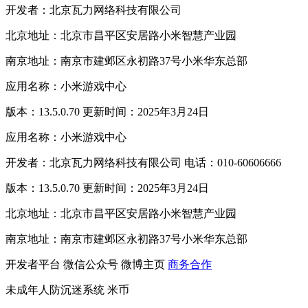
开发者：北京瓦力网络科技有限公司
北京地址：北京市昌平区安居路小米智慧产业园
南京地址：南京市建邺区永初路37号小米华东总部
应用名称：小米游戏中心
版本：13.5.0.70 更新时间：2025年3月24日
应用名称：小米游戏中心
开发者：北京瓦力网络科技有限公司 电话：010-60606666
版本：13.5.0.70 更新时间：2025年3月24日
北京地址：北京市昌平区安居路小米智慧产业园
南京地址：南京市建邺区永初路37号小米华东总部
开发者平台
微信公众号
微博主页
商务合作
未成年人防沉迷系统
米币