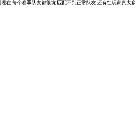
到现在 每个赛季队友都很坑 匹配不到正常队友 还有红玩家真太多