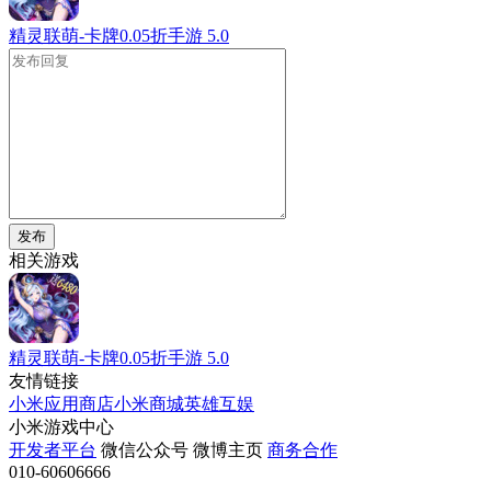
精灵联萌-卡牌0.05折手游
5.0
发布
相关游戏
精灵联萌-卡牌0.05折手游
5.0
友情链接
小米应用商店
小米商城
英雄互娱
小米游戏中心
开发者平台
微信公众号
微博主页
商务合作
010-60606666