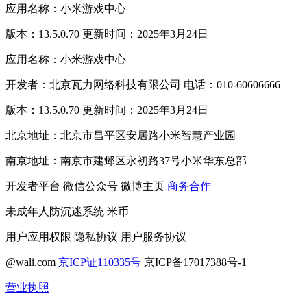
应用名称：小米游戏中心
版本：13.5.0.70 更新时间：2025年3月24日
应用名称：小米游戏中心
开发者：北京瓦力网络科技有限公司 电话：010-60606666
版本：13.5.0.70 更新时间：2025年3月24日
北京地址：北京市昌平区安居路小米智慧产业园
南京地址：南京市建邺区永初路37号小米华东总部
开发者平台
微信公众号
微博主页
商务合作
未成年人防沉迷系统
米币
用户应用权限
隐私协议
用户服务协议
@wali.com
京ICP证110335号
京ICP备17017388号-1
营业执照