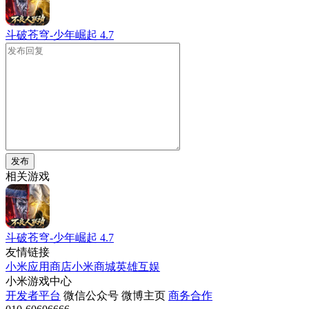
斗破苍穹-少年崛起
4.7
发布
相关游戏
斗破苍穹-少年崛起
4.7
友情链接
小米应用商店
小米商城
英雄互娱
小米游戏中心
开发者平台
微信公众号
微博主页
商务合作