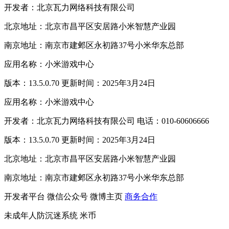
开发者：北京瓦力网络科技有限公司
北京地址：北京市昌平区安居路小米智慧产业园
南京地址：南京市建邺区永初路37号小米华东总部
应用名称：小米游戏中心
版本：13.5.0.70 更新时间：2025年3月24日
应用名称：小米游戏中心
开发者：北京瓦力网络科技有限公司 电话：010-60606666
版本：13.5.0.70 更新时间：2025年3月24日
北京地址：北京市昌平区安居路小米智慧产业园
南京地址：南京市建邺区永初路37号小米华东总部
开发者平台
微信公众号
微博主页
商务合作
未成年人防沉迷系统
米币