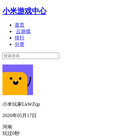
小米游戏中心
首页
云游戏
排行
分类
小米玩家LkWZqp
2026年05月17日
河南
玩过0秒