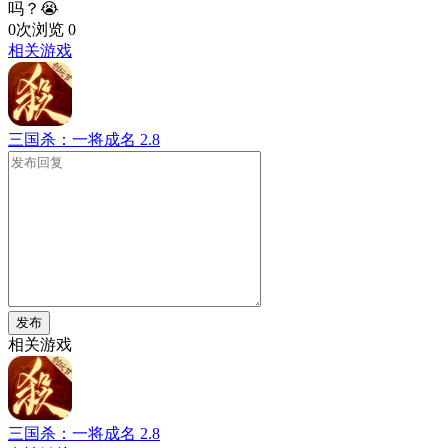
吗？😭
0次浏览
0
相关游戏
三国杀：一将成名
2.8
发布
相关游戏
三国杀：一将成名
2.8