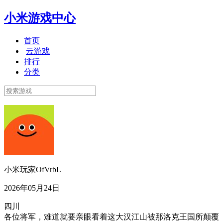
小米游戏中心
首页
云游戏
排行
分类
小米玩家OfVrbL
2026年05月24日
四川
各位将军，难道就要亲眼看着这大汉江山被那洛克王国所颠覆