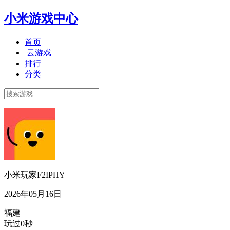
小米游戏中心
首页
云游戏
排行
分类
小米玩家F2IPHY
2026年05月16日
福建
玩过0秒