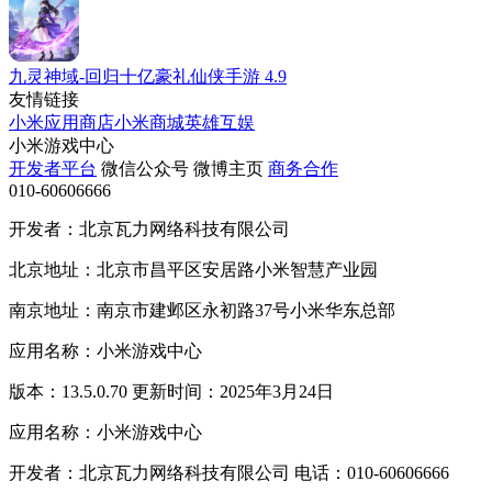
九灵神域-回归十亿豪礼仙侠手游
4.9
友情链接
小米应用商店
小米商城
英雄互娱
小米游戏中心
开发者平台
微信公众号
微博主页
商务合作
010-60606666
开发者：北京瓦力网络科技有限公司
北京地址：北京市昌平区安居路小米智慧产业园
南京地址：南京市建邺区永初路37号小米华东总部
应用名称：小米游戏中心
版本：13.5.0.70 更新时间：2025年3月24日
应用名称：小米游戏中心
开发者：北京瓦力网络科技有限公司 电话：010-60606666