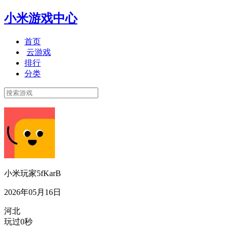
小米游戏中心
首页
云游戏
排行
分类
小米玩家5fKarB
2026年05月16日
河北
玩过0秒