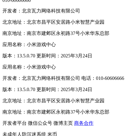
010-60606666
开发者：北京瓦力网络科技有限公司
北京地址：北京市昌平区安居路小米智慧产业园
南京地址：南京市建邺区永初路37号小米华东总部
应用名称：小米游戏中心
版本：13.5.0.70 更新时间：2025年3月24日
应用名称：小米游戏中心
开发者：北京瓦力网络科技有限公司 电话：010-60606666
版本：13.5.0.70 更新时间：2025年3月24日
北京地址：北京市昌平区安居路小米智慧产业园
南京地址：南京市建邺区永初路37号小米华东总部
开发者平台
微信公众号
微博主页
商务合作
未成年人防沉迷系统
米币