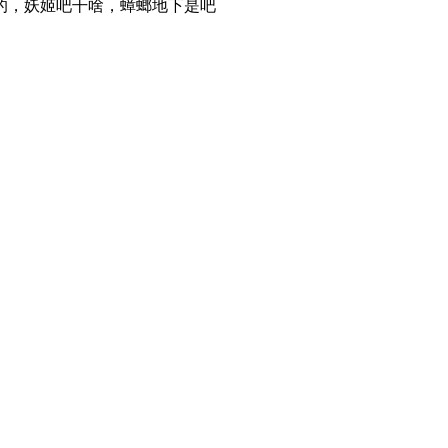
的，妖姬吧干啥，蟑螂地下是吧