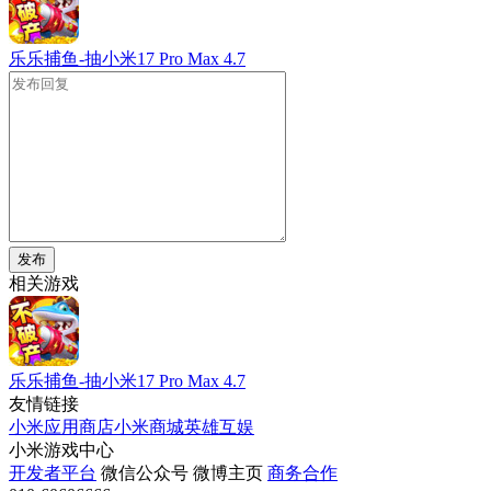
乐乐捕鱼-抽小米17 Pro Max
4.7
发布
相关游戏
乐乐捕鱼-抽小米17 Pro Max
4.7
友情链接
小米应用商店
小米商城
英雄互娱
小米游戏中心
开发者平台
微信公众号
微博主页
商务合作