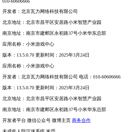
010-60606666
开发者：北京瓦力网络科技有限公司
北京地址：北京市昌平区安居路小米智慧产业园
南京地址：南京市建邺区永初路37号小米华东总部
应用名称：小米游戏中心
版本：13.5.0.70 更新时间：2025年3月24日
应用名称：小米游戏中心
开发者：北京瓦力网络科技有限公司 电话：010-60606666
版本：13.5.0.70 更新时间：2025年3月24日
北京地址：北京市昌平区安居路小米智慧产业园
南京地址：南京市建邺区永初路37号小米华东总部
开发者平台
微信公众号
微博主页
商务合作
未成年人防沉迷系统
米币