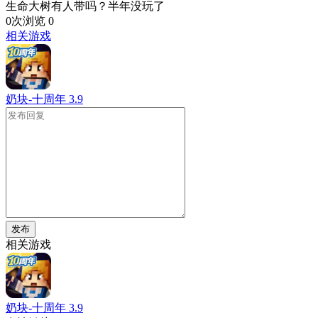
生命大树有人带吗？半年没玩了
0次浏览
0
相关游戏
奶块-十周年
3.9
发布
相关游戏
奶块-十周年
3.9