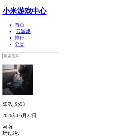
小米游戏中心
首页
云游戏
排行
分类
陈浩_Sp58
2026年05月22日
河南
玩过2秒