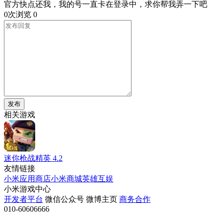
官方快点还我，我的号一直卡在登录中，求你帮我弄一下吧
0次浏览
0
发布
相关游戏
迷你枪战精英
4.2
友情链接
小米应用商店
小米商城
英雄互娱
小米游戏中心
开发者平台
微信公众号
微博主页
商务合作
010-60606666