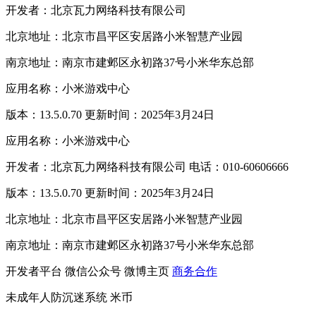
开发者：北京瓦力网络科技有限公司
北京地址：北京市昌平区安居路小米智慧产业园
南京地址：南京市建邺区永初路37号小米华东总部
应用名称：小米游戏中心
版本：13.5.0.70 更新时间：2025年3月24日
应用名称：小米游戏中心
开发者：北京瓦力网络科技有限公司 电话：010-60606666
版本：13.5.0.70 更新时间：2025年3月24日
北京地址：北京市昌平区安居路小米智慧产业园
南京地址：南京市建邺区永初路37号小米华东总部
开发者平台
微信公众号
微博主页
商务合作
未成年人防沉迷系统
米币