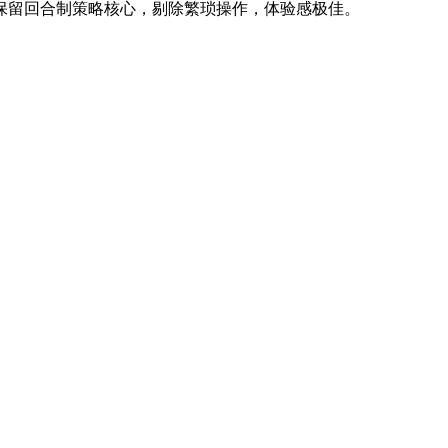
保留回合制策略核心，剔除繁琐操作，体验感极佳。