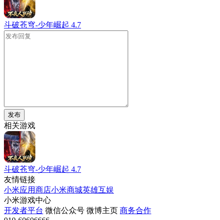
斗破苍穹-少年崛起
4.7
发布
相关游戏
斗破苍穹-少年崛起
4.7
友情链接
小米应用商店
小米商城
英雄互娱
小米游戏中心
开发者平台
微信公众号
微博主页
商务合作