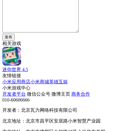
发布
相关游戏
迷你世界
4.5
友情链接
小米应用商店
小米商城
英雄互娱
小米游戏中心
开发者平台
微信公众号
微博主页
商务合作
010-60606666
开发者：北京瓦力网络科技有限公司
北京地址：北京市昌平区安居路小米智慧产业园