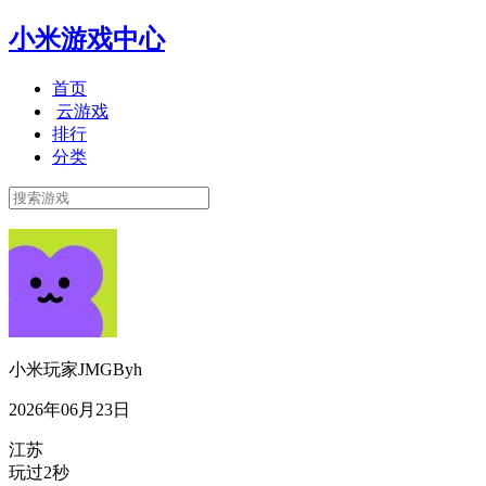
小米游戏中心
首页
云游戏
排行
分类
小米玩家JMGByh
2026年06月23日
江苏
玩过2秒