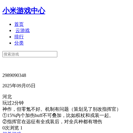
小米游戏中心
首页
云游戏
排行
分类
2989090348
2025年09月05日
河北
玩过2分钟
神作，但零氪不好。机制有问题（策划见了别改指挥官）
①15%内个加伤buff不可叠加，比如权杖和戎装一起。
②指挥官在远征有全戎装后，对全兵种都有增伤
0次浏览
1