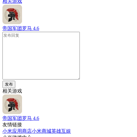
相关游戏
帝国军团罗马
4.6
发布
相关游戏
帝国军团罗马
4.6
友情链接
小米应用商店
小米商城
英雄互娱