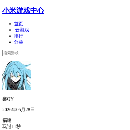
小米游戏中心
首页
云游戏
排行
分类
鑫QY
2026年05月28日
福建
玩过11秒