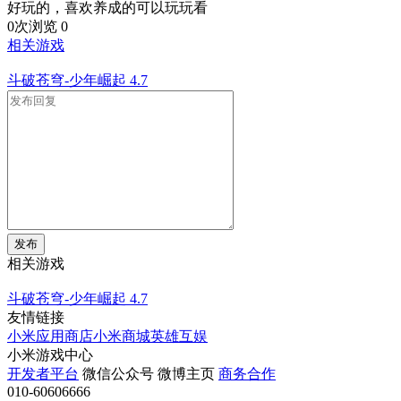
好玩的，喜欢养成的可以玩玩看
0次浏览
0
相关游戏
斗破苍穹-少年崛起
4.7
发布
相关游戏
斗破苍穹-少年崛起
4.7
友情链接
小米应用商店
小米商城
英雄互娱
小米游戏中心
开发者平台
微信公众号
微博主页
商务合作
010-60606666