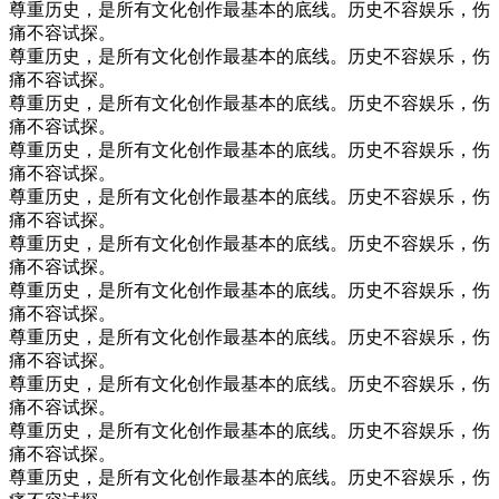
尊重历史，是所有文化创作最基本的底线。历史不容娱乐，伤
痛不容试探。
尊重历史，是所有文化创作最基本的底线。历史不容娱乐，伤
痛不容试探。
尊重历史，是所有文化创作最基本的底线。历史不容娱乐，伤
痛不容试探。
尊重历史，是所有文化创作最基本的底线。历史不容娱乐，伤
痛不容试探。
尊重历史，是所有文化创作最基本的底线。历史不容娱乐，伤
痛不容试探。
尊重历史，是所有文化创作最基本的底线。历史不容娱乐，伤
痛不容试探。
尊重历史，是所有文化创作最基本的底线。历史不容娱乐，伤
痛不容试探。
尊重历史，是所有文化创作最基本的底线。历史不容娱乐，伤
痛不容试探。
尊重历史，是所有文化创作最基本的底线。历史不容娱乐，伤
痛不容试探。
尊重历史，是所有文化创作最基本的底线。历史不容娱乐，伤
痛不容试探。
尊重历史，是所有文化创作最基本的底线。历史不容娱乐，伤