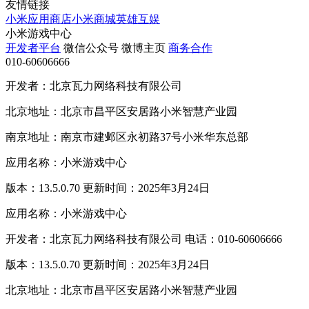
友情链接
小米应用商店
小米商城
英雄互娱
小米游戏中心
开发者平台
微信公众号
微博主页
商务合作
010-60606666
开发者：北京瓦力网络科技有限公司
北京地址：北京市昌平区安居路小米智慧产业园
南京地址：南京市建邺区永初路37号小米华东总部
应用名称：小米游戏中心
版本：13.5.0.70 更新时间：2025年3月24日
应用名称：小米游戏中心
开发者：北京瓦力网络科技有限公司 电话：010-60606666
版本：13.5.0.70 更新时间：2025年3月24日
北京地址：北京市昌平区安居路小米智慧产业园