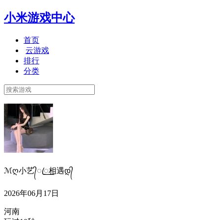
小米游戏中心
首页
云游戏
排行
分类
ℳღ小艺᭄ꦿ꯭꯭相遇დ᭄
2026年06月17日
河南