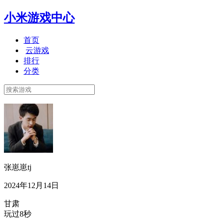
小米游戏中心
首页
云游戏
排行
分类
张崽崽tj
2024年12月14日
甘肃
玩过8秒