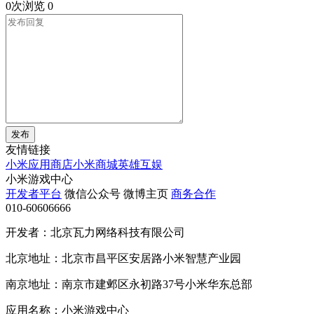
0次浏览
0
发布
友情链接
小米应用商店
小米商城
英雄互娱
小米游戏中心
开发者平台
微信公众号
微博主页
商务合作
010-60606666
开发者：北京瓦力网络科技有限公司
北京地址：北京市昌平区安居路小米智慧产业园
南京地址：南京市建邺区永初路37号小米华东总部
应用名称：小米游戏中心