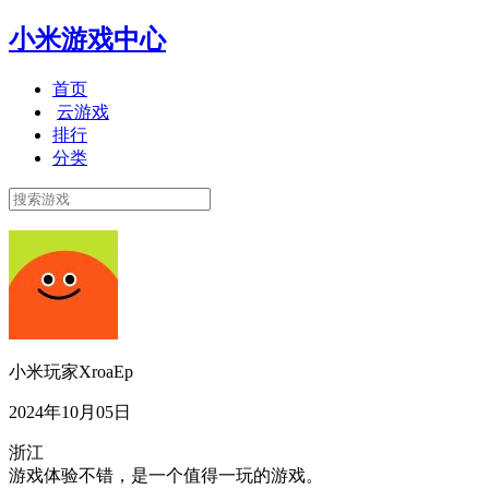
小米游戏中心
首页
云游戏
排行
分类
小米玩家XroaEp
2024年10月05日
浙江
游戏体验不错，是一个值得一玩的游戏。