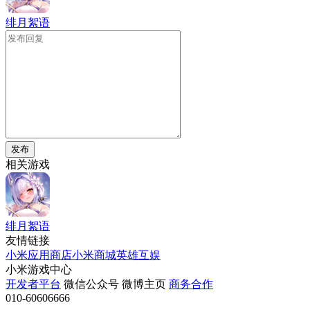
绯月絮语
发布
相关游戏
绯月絮语
友情链接
小米应用商店
小米商城
英雄互娱
小米游戏中心
开发者平台
微信公众号
微博主页
商务合作
010-60606666